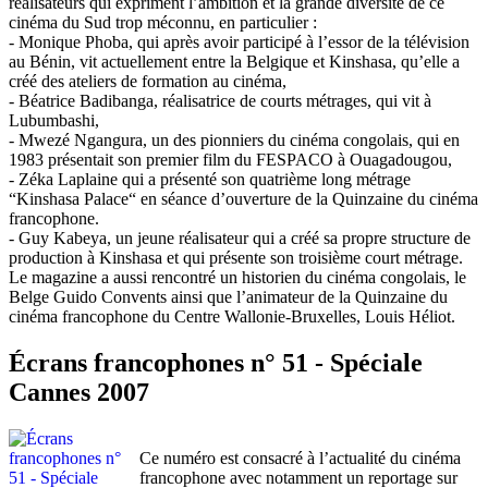
réalisateurs qui expriment l’ambition et la grande diversité de ce
cinéma du Sud trop méconnu, en particulier :
- Monique Phoba, qui après avoir participé à l’essor de la télévision
au Bénin, vit actuellement entre la Belgique et Kinshasa, qu’elle a
créé des ateliers de formation au cinéma,
- Béatrice Badibanga, réalisatrice de courts métrages, qui vit à
Lubumbashi,
- Mwezé Ngangura, un des pionniers du cinéma congolais, qui en
1983 présentait son premier film du FESPACO à Ouagadougou,
- Zéka Laplaine qui a présenté son quatrième long métrage
“Kinshasa Palace“ en séance d’ouverture de la Quinzaine du cinéma
francophone.
- Guy Kabeya, un jeune réalisateur qui a créé sa propre structure de
production à Kinshasa et qui présente son troisième court métrage.
Le magazine a aussi rencontré un historien du cinéma congolais, le
Belge Guido Convents ainsi que l’animateur de la Quinzaine du
cinéma francophone du Centre Wallonie-Bruxelles, Louis Héliot.
Écrans francophones n° 51 - Spéciale
Cannes 2007
Ce numéro est consacré à l’actualité du cinéma
francophone avec notamment un reportage sur