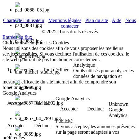
Charte de l'utilisateur
-
Mentions légales
-
Plan du site
-
Aide
-
Nous
contacter
© 2025. Tous droits réservés
Entrées du flux
Choix utilisateur pour les Cookies
Nous utilisons des cookies afin de vous proposer les meilleurs
services possibles. Si vous déclinez l'utilisation de ces cookies, le
site web pourrait ne pas fonctionner correctement.
Analytique
Tout accepter
Tout décliner
Outils utilisés pour analyser les
données de navigation et
mesurer l'efficacité du site internet afin de comprendre son
fonctionnement.
Google Analytics
Google Analytics
Accepter
Décliner
Unknown
Accepter
Décliner
Google
Analytics
Publicité
Accepter
Décliner
Si vous acceptez, les annonces présentes
sur la page seront adaptées à vos
préférences.