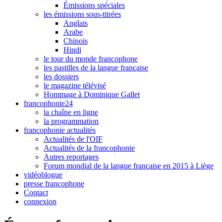
Émissions spéciales
les émissions sous-titrées
Anglais
Arabe
Chinois
Hindi
le tour du monde francophone
les pastilles de la langue française
les dossiers
le magazine télévisé
Hommage à Dominique Gallet
francophonie24
la chaîne en ligne
la programmation
francophonie actualités
Actualités de l'OIF
Actualités de la francophonie
Autres reportages
Forum mondial de la langue française en 2015 à Liège
vidéoblogue
presse francophone
Contact
connexion