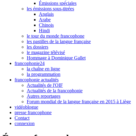
Émissions spéciales
les émissions sous-titrées
Anglais
Arabe
Chinois
Hindi
le tour du monde francophone
les pastilles de la langue française
les dossiers
le magazine télévisé
Hommage à Dominique Gallet
francophonie24
la chaîne en ligne
la programmation
francophonie actualités
Actualités de l'OIF
Actualités de la francophonie
Autres reportages
Forum mondial de la langue française en 2015 à Liège
vidéoblogue
presse francophone
Contact
connexion