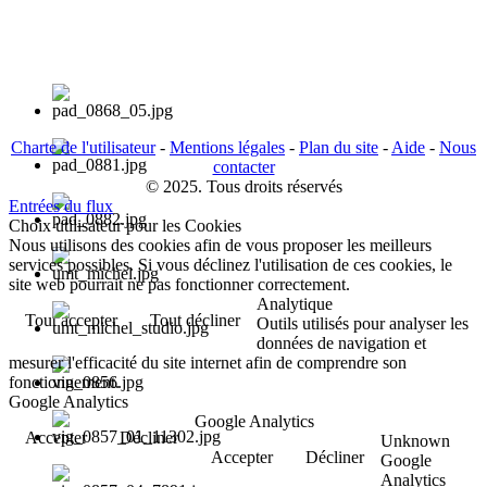
Charte de l'utilisateur
-
Mentions légales
-
Plan du site
-
Aide
-
Nous
contacter
© 2025. Tous droits réservés
Entrées du flux
Choix utilisateur pour les Cookies
Nous utilisons des cookies afin de vous proposer les meilleurs
services possibles. Si vous déclinez l'utilisation de ces cookies, le
site web pourrait ne pas fonctionner correctement.
Analytique
Tout accepter
Tout décliner
Outils utilisés pour analyser les
données de navigation et
mesurer l'efficacité du site internet afin de comprendre son
fonctionnement.
Google Analytics
Google Analytics
Accepter
Décliner
Unknown
Accepter
Décliner
Google
Analytics