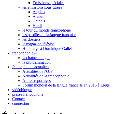
Émissions spéciales
les émissions sous-titrées
Anglais
Arabe
Chinois
Hindi
le tour du monde francophone
les pastilles de la langue française
les dossiers
le magazine télévisé
Hommage à Dominique Gallet
francophonie24
la chaîne en ligne
la programmation
francophonie actualités
Actualités de l'OIF
Actualités de la francophonie
Autres reportages
Forum mondial de la langue française en 2015 à Liège
vidéoblogue
presse francophone
Contact
connexion