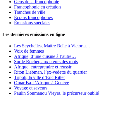
Gens de la francophonie
Francophonie en création
Tranches de ville
Écrans francophones
Émissions spéciales
Les dernières émissions en ligne
Les Seychelles, Maître Belle à Victoria…
Voix de femmes
Afrique, d’une cuisine à l’autre…
Sur le Rocher, aux cœurs des mots
Afrique, entreprendre et réussir
Riton Liebman, l’ex-vedette du quartier
Tripoli, la ville d’Éric Ritter
Omar Ba, l’Afrique à Genève
Voyage et saveurs
Paulin Soumanou Vieyra, le précurseur oublié