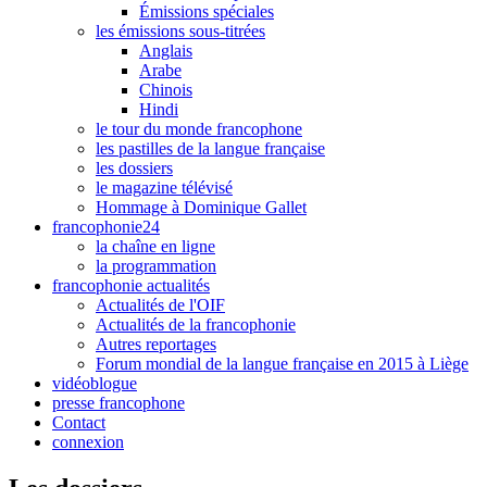
Émissions spéciales
les émissions sous-titrées
Anglais
Arabe
Chinois
Hindi
le tour du monde francophone
les pastilles de la langue française
les dossiers
le magazine télévisé
Hommage à Dominique Gallet
francophonie24
la chaîne en ligne
la programmation
francophonie actualités
Actualités de l'OIF
Actualités de la francophonie
Autres reportages
Forum mondial de la langue française en 2015 à Liège
vidéoblogue
presse francophone
Contact
connexion