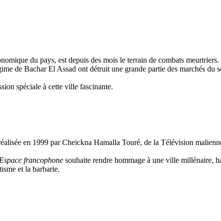
onomique du pays, est depuis des mois le terrain de combats meurtriers.
me de Bachar El Assad ont détruit une grande partie des marchés du sou
ion spéciale à cette ville fascinante.
alisée en 1999 par Cheickna Hamalla Touré, de la Télévision malienne, é
Espace francophone
souhaite rendre hommage à une ville millénaire, hau
isme et la barbarie.