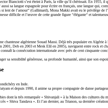
or Bianciotti s’est éteint à Paris, la ville qu’il chérissait. En 1955, il 
a“ aussi sa langue espagnole pour écrire en français, une langue qui, com
as si lent de l’amour“ (Gallimard), Mona Makki avait eu le privilège de
esse difficile et l’œuvre de cette grande figure “élégante“ et talentueuse
ne chanteuse algérienne Souad Massi. Déjà très populaire en Algérie à la f
 2001, Deb en 2003 et Mesk Elil en 2005), naviguent entre rock et chaâ
 connaît la consécration internationale avec près de cent cinquante co
er sa sensibilité généreuse, sa profonde humanité, ainsi que son espoir
se
Pondichéry en Inde.
atyam et depuis 1990, il anime sa propre compagnie de danse partageant 
s dont la très remarquée « Shivanjali » à la Maison des cultures du m
cès « Shiva Tandava ». Et l’an dernier, au Trianon, sa dernière créatio