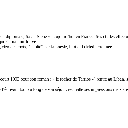
n diplomate, Salah Stétié vit aujourd’hui en France. Ses études effectué
que Cioran ou Jouve.
en des mots, “habité” par la poésie, l’art et la Méditerrannée.
rt 1993 pour son roman : « le rocher de Tarrios ») rentre au Liban, son
écrivain tout au long de son séjour, recueille ses impressions mais auss