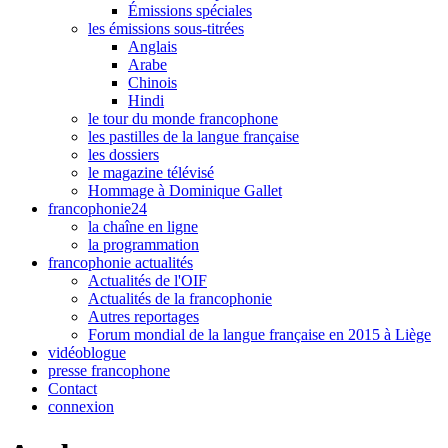
Émissions spéciales
les émissions sous-titrées
Anglais
Arabe
Chinois
Hindi
le tour du monde francophone
les pastilles de la langue française
les dossiers
le magazine télévisé
Hommage à Dominique Gallet
francophonie24
la chaîne en ligne
la programmation
francophonie actualités
Actualités de l'OIF
Actualités de la francophonie
Autres reportages
Forum mondial de la langue française en 2015 à Liège
vidéoblogue
presse francophone
Contact
connexion