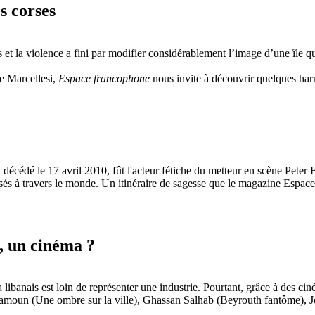
s corses
et la violence a fini par modifier considérablement l’image d’une île qui
e Marcellesi,
Espace francophone
nous invite à découvrir quelques har
écédé le 17 avril 2010, fût l'acteur fétiche du metteur en scène Peter Br
persés à travers le monde. Un itinéraire de sagesse que le magazine Espac
, un cinéma ?
ibanais est loin de représenter une industrie. Pourtant, grâce à des ciné
Chamoun (Une ombre sur la ville), Ghassan Salhab (Beyrouth fantôme), 