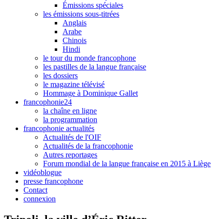
Émissions spéciales
les émissions sous-titrées
Anglais
Arabe
Chinois
Hindi
le tour du monde francophone
les pastilles de la langue française
les dossiers
le magazine télévisé
Hommage à Dominique Gallet
francophonie24
la chaîne en ligne
la programmation
francophonie actualités
Actualités de l'OIF
Actualités de la francophonie
Autres reportages
Forum mondial de la langue française en 2015 à Liège
vidéoblogue
presse francophone
Contact
connexion