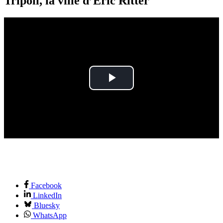
Tripoli, la ville d’Éric Ritter
Play
Video
Facebook
LinkedIn
Bluesky
WhatsApp