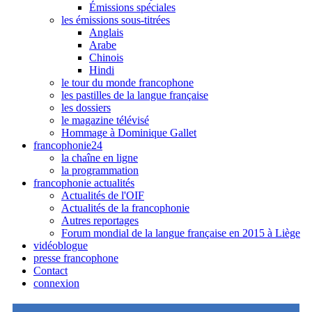
Émissions spéciales
les émissions sous-titrées
Anglais
Arabe
Chinois
Hindi
le tour du monde francophone
les pastilles de la langue française
les dossiers
le magazine télévisé
Hommage à Dominique Gallet
francophonie24
la chaîne en ligne
la programmation
francophonie actualités
Actualités de l'OIF
Actualités de la francophonie
Autres reportages
Forum mondial de la langue française en 2015 à Liège
vidéoblogue
presse francophone
Contact
connexion