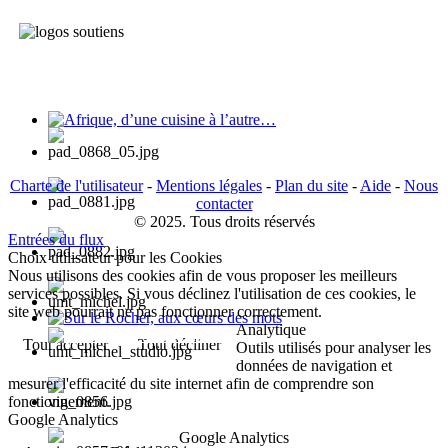
Afrique, d’une cuisine à l’autre…
Charte de l'utilisateur
-
Mentions légales
-
Plan du site
-
Aide
-
Nous
contacter
© 2025. Tous droits réservés
Entrées du flux
Choix utilisateur pour les Cookies
Nous utilisons des cookies afin de vous proposer les meilleurs
services possibles. Si vous déclinez l'utilisation de ces cookies, le
site web pourrait ne pas fonctionner correctement.
Analytique
Sur le Rocher, aux cœurs des mots
Tout accepter
Tout décliner
Outils utilisés pour analyser les
données de navigation et
mesurer l'efficacité du site internet afin de comprendre son
fonctionnement.
Google Analytics
Google Analytics