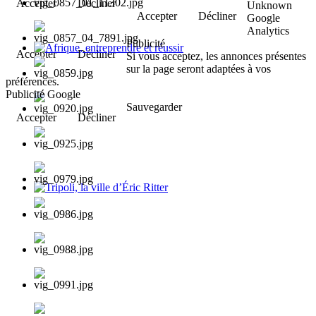
Accepter
Décliner
Unknown
Accepter
Décliner
Google
Analytics
Publicité
Accepter
Décliner
Si vous acceptez, les annonces présentes
Afrique, entreprendre et réussir
sur la page seront adaptées à vos
préférences.
Publicité Google
Sauvegarder
Accepter
Décliner
Tripoli, la ville d’Éric Ritter