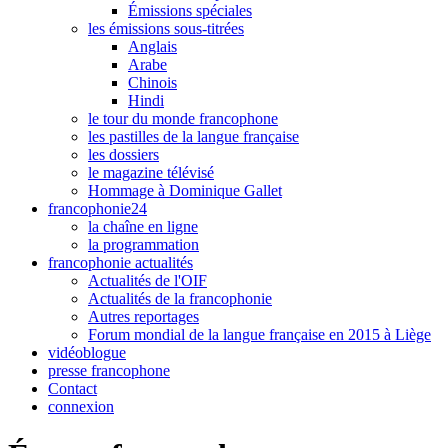
Émissions spéciales
les émissions sous-titrées
Anglais
Arabe
Chinois
Hindi
le tour du monde francophone
les pastilles de la langue française
les dossiers
le magazine télévisé
Hommage à Dominique Gallet
francophonie24
la chaîne en ligne
la programmation
francophonie actualités
Actualités de l'OIF
Actualités de la francophonie
Autres reportages
Forum mondial de la langue française en 2015 à Liège
vidéoblogue
presse francophone
Contact
connexion