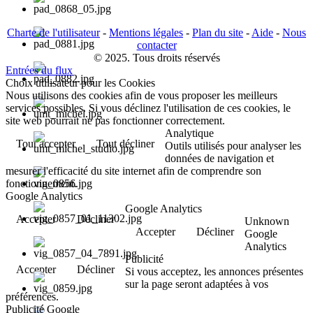
Charte de l'utilisateur
-
Mentions légales
-
Plan du site
-
Aide
-
Nous
contacter
© 2025. Tous droits réservés
Entrées du flux
Choix utilisateur pour les Cookies
Nous utilisons des cookies afin de vous proposer les meilleurs
services possibles. Si vous déclinez l'utilisation de ces cookies, le
site web pourrait ne pas fonctionner correctement.
Analytique
Tout accepter
Tout décliner
Outils utilisés pour analyser les
données de navigation et
mesurer l'efficacité du site internet afin de comprendre son
fonctionnement.
Google Analytics
Google Analytics
Accepter
Décliner
Unknown
Accepter
Décliner
Google
Analytics
Publicité
Accepter
Décliner
Si vous acceptez, les annonces présentes
sur la page seront adaptées à vos
préférences.
Publicité Google