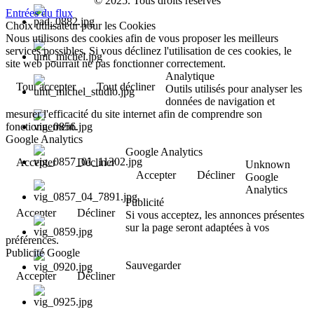
© 2025. Tous droits réservés
Entrées du flux
Choix utilisateur pour les Cookies
Nous utilisons des cookies afin de vous proposer les meilleurs
services possibles. Si vous déclinez l'utilisation de ces cookies, le
site web pourrait ne pas fonctionner correctement.
Analytique
Tout accepter
Tout décliner
Outils utilisés pour analyser les
données de navigation et
mesurer l'efficacité du site internet afin de comprendre son
fonctionnement.
Google Analytics
Google Analytics
Accepter
Décliner
Unknown
Accepter
Décliner
Google
Analytics
Publicité
Accepter
Décliner
Si vous acceptez, les annonces présentes
sur la page seront adaptées à vos
préférences.
Publicité Google
Sauvegarder
Accepter
Décliner