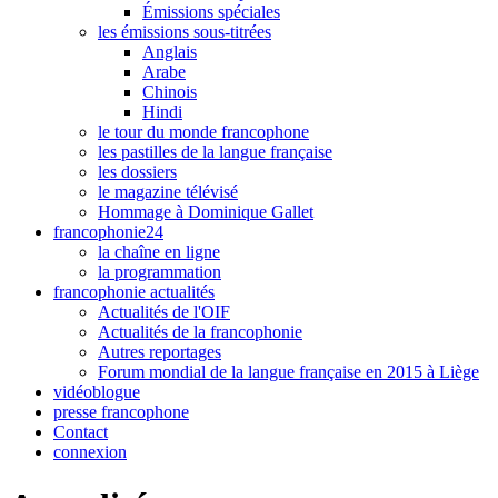
Émissions spéciales
les émissions sous-titrées
Anglais
Arabe
Chinois
Hindi
le tour du monde francophone
les pastilles de la langue française
les dossiers
le magazine télévisé
Hommage à Dominique Gallet
francophonie24
la chaîne en ligne
la programmation
francophonie actualités
Actualités de l'OIF
Actualités de la francophonie
Autres reportages
Forum mondial de la langue française en 2015 à Liège
vidéoblogue
presse francophone
Contact
connexion