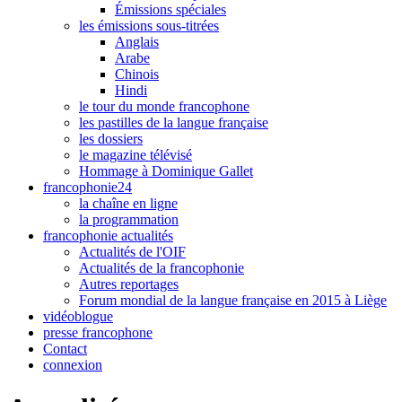
Émissions spéciales
les émissions sous-titrées
Anglais
Arabe
Chinois
Hindi
le tour du monde francophone
les pastilles de la langue française
les dossiers
le magazine télévisé
Hommage à Dominique Gallet
francophonie24
la chaîne en ligne
la programmation
francophonie actualités
Actualités de l'OIF
Actualités de la francophonie
Autres reportages
Forum mondial de la langue française en 2015 à Liège
vidéoblogue
presse francophone
Contact
connexion