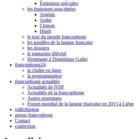
Émissions spéciales
les émissions sous-titrées
Anglais
Arabe
Chinois
Hindi
le tour du monde francophone
les pastilles de la langue française
les dossiers
le magazine télévisé
Hommage à Dominique Gallet
francophonie24
la chaîne en ligne
la programmation
francophonie actualités
Actualités de l'OIF
Actualités de la francophonie
Autres reportages
Forum mondial de la langue française en 2015 à Liège
vidéoblogue
presse francophone
Contact
connexion