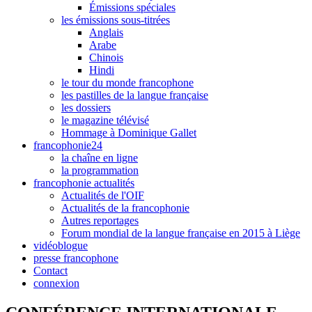
Émissions spéciales
les émissions sous-titrées
Anglais
Arabe
Chinois
Hindi
le tour du monde francophone
les pastilles de la langue française
les dossiers
le magazine télévisé
Hommage à Dominique Gallet
francophonie24
la chaîne en ligne
la programmation
francophonie actualités
Actualités de l'OIF
Actualités de la francophonie
Autres reportages
Forum mondial de la langue française en 2015 à Liège
vidéoblogue
presse francophone
Contact
connexion