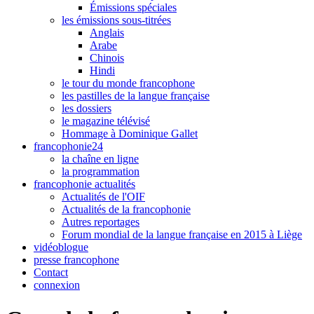
Émissions spéciales
les émissions sous-titrées
Anglais
Arabe
Chinois
Hindi
le tour du monde francophone
les pastilles de la langue française
les dossiers
le magazine télévisé
Hommage à Dominique Gallet
francophonie24
la chaîne en ligne
la programmation
francophonie actualités
Actualités de l'OIF
Actualités de la francophonie
Autres reportages
Forum mondial de la langue française en 2015 à Liège
vidéoblogue
presse francophone
Contact
connexion