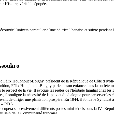
ur Histoire, véritable épopée.
couvrir l’univers particulier d’une éditrice libanaise et suivre pendant 
ssoukro
c Félix Houphouët-Boigny, président de la République de Côte d'Ivoire 
arition, Félix Houphouët-Boigny parle de son enfance dans la société mat
ur le respect de la vie. Il évoque les règles de l'héritage familial chez 
s, il souligne la nécessité de la paix et du dialogue pour préserver le
t de diriger une plantation prospère. En 1944, il fonde le Syndicat agr
in – RDA.
occupera successivement différents postes ministériels sous la IVe Rép
 au sein de la Communauté française.