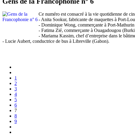
Gens de la Francophonie n° 6
Ce numéro est consacré à la vie quotidienne de c
- Anita Sookur, fabricante de maquettes à Port-Lou
- Dominique Wong, commerçante à Port-Mathurin 
- Fatima Zié, commerçante à Ouagadougou (Burki
- Mariama Kassim, chef d’entreprise dans le bâti
- Lucie Aubert, conductrice de bus à Libreville (Gabon).
1
2
3
4
5
6
7
8
9