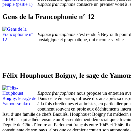
Espace francophone
consacre un premier volet à le
Gens de la Francophonie n° 12
Espace francophone
s’est rendu à Beyrouth pour dé
nostalgique et pragmatique, qui raconte sa ville.
Félix-Houphouet Boigny, le sage de Yamou
Espace francophone
nous propose un entretien ave
Dans cette émission, diffusée dix ans après sa disp
à la fois chrétiennes et animistes, en particulier po
continent souvent en proie aux déchirements interne
Issu d’une famille de chefs Baoulés, Houphouët-Boigny fut médecin avan
– PDCI – qui adhéra ensuite au Rassemblement démocratique africa
Député de Côte d’Ivoire au Parlement français entre 1945 et 1946, il 
constituante de son pays, alors que ce dernier acquiert son autonomie