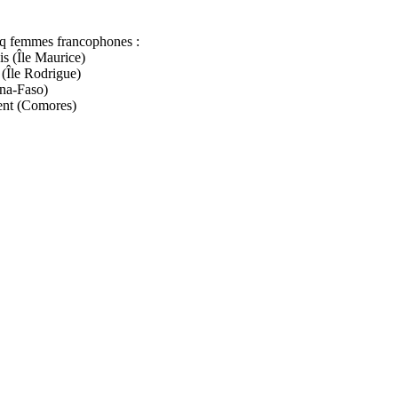
inq femmes francophones :
is (Île Maurice)
(Île Rodrigue)
na-Faso)
ment (Comores)