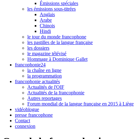
Émissions spéciales
les émissions sous-titrées
Anglais
Arabe
Chinois
Hindi
le tour du monde francophone
les pastilles de la langue française
les dossiers
le magazine télévisé
Hommage à Dominique Gallet
francophonie24
la chaîne en ligne
la programmation
francophonie actualités
Actualités de l'OIF
Actualités de la francophonie
Autres reportages
Forum mondial de la langue française en 2015 à Liège
vidéoblogue
presse francophone
Contact
connexion