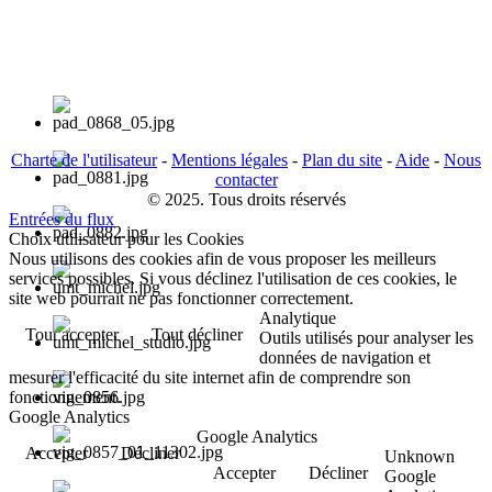
Charte de l'utilisateur
-
Mentions légales
-
Plan du site
-
Aide
-
Nous
contacter
© 2025. Tous droits réservés
Entrées du flux
Choix utilisateur pour les Cookies
Nous utilisons des cookies afin de vous proposer les meilleurs
services possibles. Si vous déclinez l'utilisation de ces cookies, le
site web pourrait ne pas fonctionner correctement.
Analytique
Tout accepter
Tout décliner
Outils utilisés pour analyser les
données de navigation et
mesurer l'efficacité du site internet afin de comprendre son
fonctionnement.
Google Analytics
Google Analytics
Accepter
Décliner
Unknown
Accepter
Décliner
Google