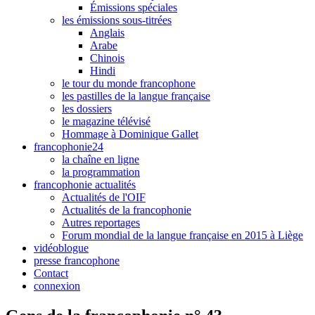
Émissions spéciales
les émissions sous-titrées
Anglais
Arabe
Chinois
Hindi
le tour du monde francophone
les pastilles de la langue française
les dossiers
le magazine télévisé
Hommage à Dominique Gallet
francophonie24
la chaîne en ligne
la programmation
francophonie actualités
Actualités de l'OIF
Actualités de la francophonie
Autres reportages
Forum mondial de la langue française en 2015 à Liège
vidéoblogue
presse francophone
Contact
connexion