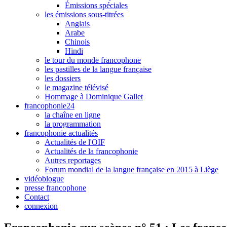
Émissions spéciales
les émissions sous-titrées
Anglais
Arabe
Chinois
Hindi
le tour du monde francophone
les pastilles de la langue française
les dossiers
le magazine télévisé
Hommage à Dominique Gallet
francophonie24
la chaîne en ligne
la programmation
francophonie actualités
Actualités de l'OIF
Actualités de la francophonie
Autres reportages
Forum mondial de la langue française en 2015 à Liège
vidéoblogue
presse francophone
Contact
connexion