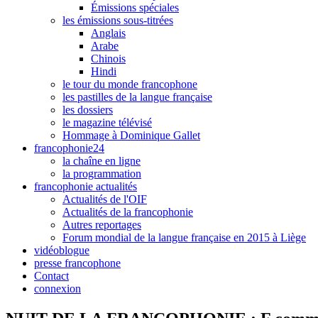
Émissions spéciales
les émissions sous-titrées
Anglais
Arabe
Chinois
Hindi
le tour du monde francophone
les pastilles de la langue française
les dossiers
le magazine télévisé
Hommage à Dominique Gallet
francophonie24
la chaîne en ligne
la programmation
francophonie actualités
Actualités de l'OIF
Actualités de la francophonie
Autres reportages
Forum mondial de la langue française en 2015 à Liège
vidéoblogue
presse francophone
Contact
connexion