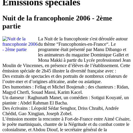
Émissions spéciales
Nuit de la francophonie 2006 - 2ème
partie
La Nuit de la francophonie s'est déroulée autour
du thème “Francophonies-en-France“. Le
programme était présenté par Manu Dibango et
les animateurs du magazine Dominique Gallet et
Mona Makki à partir du Lycée professionnel Jean
Moulin de Vincennes, en présence d’élèves de l’établissement. Cette
émission spéciale de 2h45 illustre la diversité française avec :
Des extraits de spectacles et des portraits de nombreux créateurs de
l’outre-mer et d’origines africaine, arabe ou asiatique.
Des humoristes : Fellag et Michel Boujenah ; des chanteurs : Ridan,
Magyd Cherfi, Souad Massi, Karim Kacel.
Un danseur : Raghunath Manet, un comédien : Sotigui Kouyaté, un
pianiste : Abdel Rahman El Bacha.
Des écrivains : Léopold Sédar Senghor, Driss Chraïbi, Andrée
Chédid, Gao Xingjian, Joseph Zobel.
L’émission montre la rencontre à Fort-de-France entre Aimé Césaire,
le poète martiniquais, chantre de la Négritude et du combat contre le
colonialisme, et Abdou Diouf, le secrétaire général de la