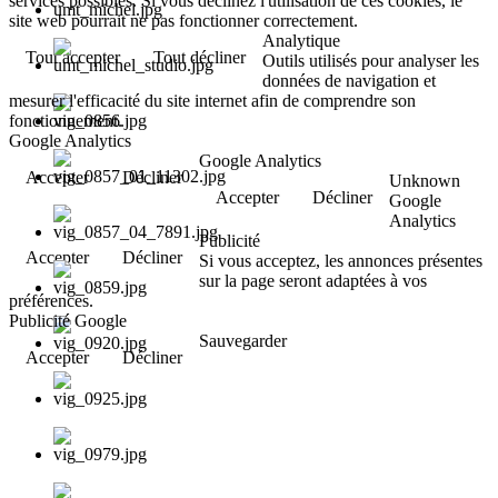
services possibles. Si vous déclinez l'utilisation de ces cookies, le
site web pourrait ne pas fonctionner correctement.
Analytique
Tout accepter
Tout décliner
Outils utilisés pour analyser les
données de navigation et
mesurer l'efficacité du site internet afin de comprendre son
fonctionnement.
Google Analytics
Google Analytics
Accepter
Décliner
Unknown
Accepter
Décliner
Google
Analytics
Publicité
Accepter
Décliner
Si vous acceptez, les annonces présentes
sur la page seront adaptées à vos
préférences.
Publicité Google
Sauvegarder
Accepter
Décliner