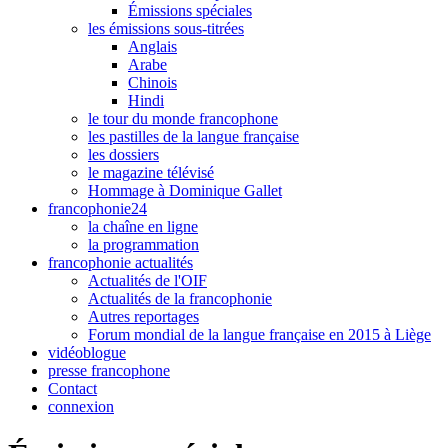
Émissions spéciales
les émissions sous-titrées
Anglais
Arabe
Chinois
Hindi
le tour du monde francophone
les pastilles de la langue française
les dossiers
le magazine télévisé
Hommage à Dominique Gallet
francophonie24
la chaîne en ligne
la programmation
francophonie actualités
Actualités de l'OIF
Actualités de la francophonie
Autres reportages
Forum mondial de la langue française en 2015 à Liège
vidéoblogue
presse francophone
Contact
connexion