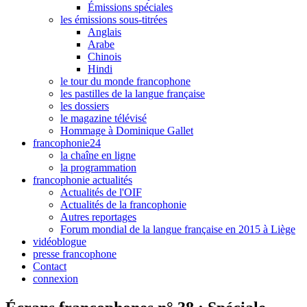
Émissions spéciales
les émissions sous-titrées
Anglais
Arabe
Chinois
Hindi
le tour du monde francophone
les pastilles de la langue française
les dossiers
le magazine télévisé
Hommage à Dominique Gallet
francophonie24
la chaîne en ligne
la programmation
francophonie actualités
Actualités de l'OIF
Actualités de la francophonie
Autres reportages
Forum mondial de la langue française en 2015 à Liège
vidéoblogue
presse francophone
Contact
connexion