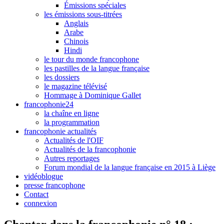
Émissions spéciales
les émissions sous-titrées
Anglais
Arabe
Chinois
Hindi
le tour du monde francophone
les pastilles de la langue française
les dossiers
le magazine télévisé
Hommage à Dominique Gallet
francophonie24
la chaîne en ligne
la programmation
francophonie actualités
Actualités de l'OIF
Actualités de la francophonie
Autres reportages
Forum mondial de la langue française en 2015 à Liège
vidéoblogue
presse francophone
Contact
connexion