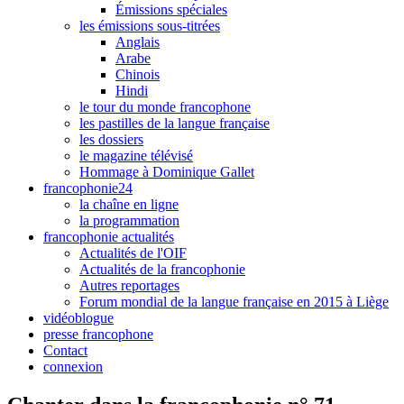
Émissions spéciales
les émissions sous-titrées
Anglais
Arabe
Chinois
Hindi
le tour du monde francophone
les pastilles de la langue française
les dossiers
le magazine télévisé
Hommage à Dominique Gallet
francophonie24
la chaîne en ligne
la programmation
francophonie actualités
Actualités de l'OIF
Actualités de la francophonie
Autres reportages
Forum mondial de la langue française en 2015 à Liège
vidéoblogue
presse francophone
Contact
connexion