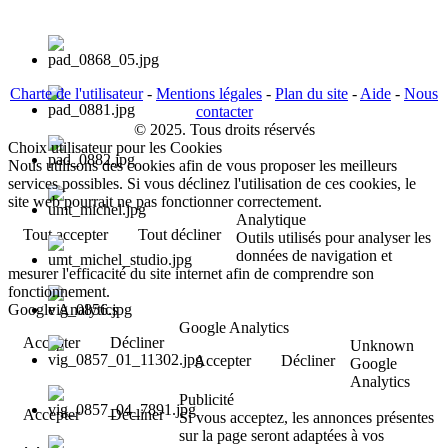
Charte de l'utilisateur
-
Mentions légales
-
Plan du site
-
Aide
-
Nous
contacter
© 2025. Tous droits réservés
Choix utilisateur pour les Cookies
Nous utilisons des cookies afin de vous proposer les meilleurs
services possibles. Si vous déclinez l'utilisation de ces cookies, le
site web pourrait ne pas fonctionner correctement.
Analytique
Tout accepter
Tout décliner
Outils utilisés pour analyser les
données de navigation et
mesurer l'efficacité du site internet afin de comprendre son
fonctionnement.
Google Analytics
Google Analytics
Accepter
Décliner
Unknown
Accepter
Décliner
Google
Analytics
Publicité
Accepter
Décliner
Si vous acceptez, les annonces présentes
sur la page seront adaptées à vos