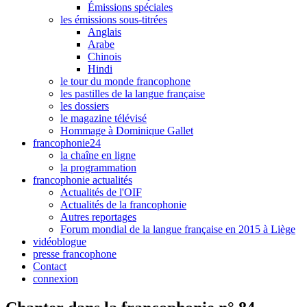
Émissions spéciales
les émissions sous-titrées
Anglais
Arabe
Chinois
Hindi
le tour du monde francophone
les pastilles de la langue française
les dossiers
le magazine télévisé
Hommage à Dominique Gallet
francophonie24
la chaîne en ligne
la programmation
francophonie actualités
Actualités de l'OIF
Actualités de la francophonie
Autres reportages
Forum mondial de la langue française en 2015 à Liège
vidéoblogue
presse francophone
Contact
connexion