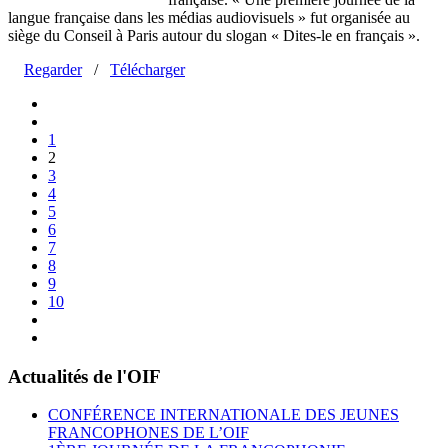
langue française dans les médias audiovisuels » fut organisée au
siège du Conseil à Paris autour du slogan « Dites-le en français ».
Regarder
/
Télécharger
1
2
3
4
5
6
7
8
9
10
Actualités de l'OIF
CONFÉRENCE INTERNATIONALE DES JEUNES
FRANCOPHONES DE L’OIF