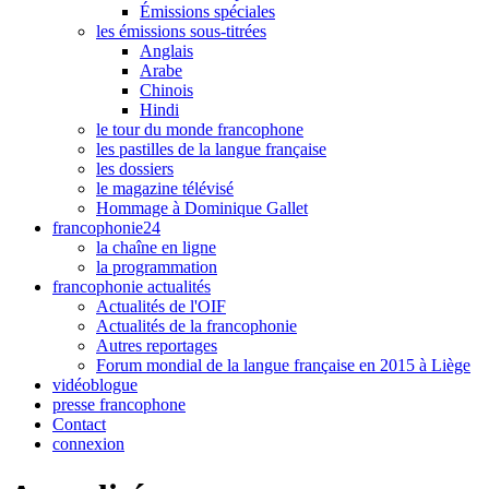
Émissions spéciales
les émissions sous-titrées
Anglais
Arabe
Chinois
Hindi
le tour du monde francophone
les pastilles de la langue française
les dossiers
le magazine télévisé
Hommage à Dominique Gallet
francophonie24
la chaîne en ligne
la programmation
francophonie actualités
Actualités de l'OIF
Actualités de la francophonie
Autres reportages
Forum mondial de la langue française en 2015 à Liège
vidéoblogue
presse francophone
Contact
connexion