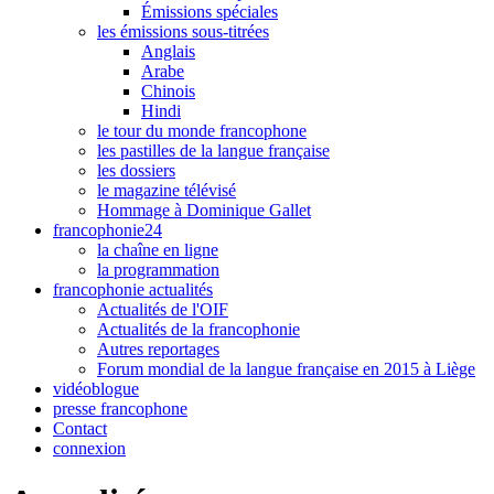
Émissions spéciales
les émissions sous-titrées
Anglais
Arabe
Chinois
Hindi
le tour du monde francophone
les pastilles de la langue française
les dossiers
le magazine télévisé
Hommage à Dominique Gallet
francophonie24
la chaîne en ligne
la programmation
francophonie actualités
Actualités de l'OIF
Actualités de la francophonie
Autres reportages
Forum mondial de la langue française en 2015 à Liège
vidéoblogue
presse francophone
Contact
connexion