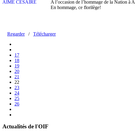
A l’occasion de l’hommage de la Nation à 
En hommage, ce florilège!
Regarder
/
Télécharger
17
18
19
20
21
22
23
24
25
26
Actualités de l'OIF