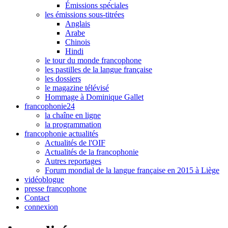
Émissions spéciales
les émissions sous-titrées
Anglais
Arabe
Chinois
Hindi
le tour du monde francophone
les pastilles de la langue française
les dossiers
le magazine télévisé
Hommage à Dominique Gallet
francophonie24
la chaîne en ligne
la programmation
francophonie actualités
Actualités de l'OIF
Actualités de la francophonie
Autres reportages
Forum mondial de la langue française en 2015 à Liège
vidéoblogue
presse francophone
Contact
connexion