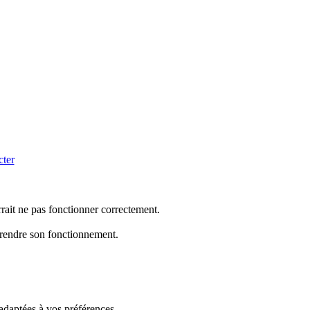
cter
rrait ne pas fonctionner correctement.
mprendre son fonctionnement.
 adaptées à vos préférences.