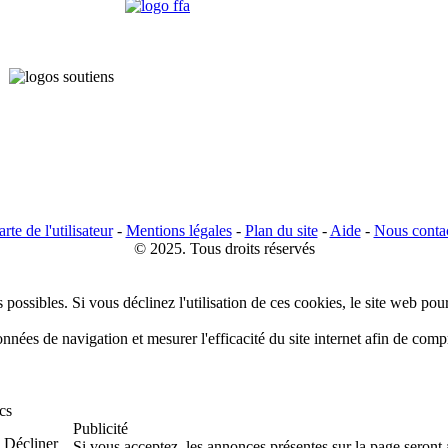
rte de l'utilisateur
-
Mentions légales
-
Plan du site
-
Aide
-
Nous conta
© 2025. Tous droits réservés
 possibles. Si vous déclinez l'utilisation de ces cookies, le site web pou
données de navigation et mesurer l'efficacité du site internet afin de co
cs
Publicité
Décliner
Si vous acceptez, les annonces présentes sur la page seront