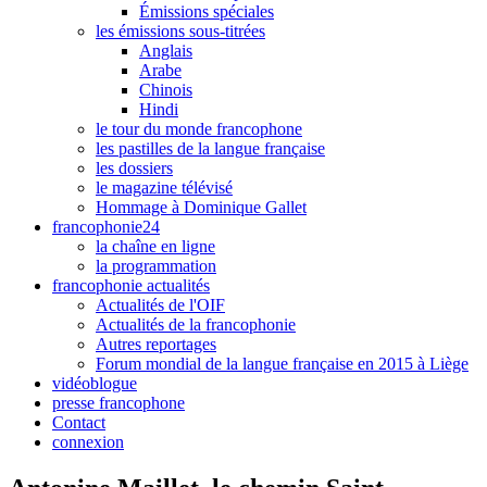
Émissions spéciales
les émissions sous-titrées
Anglais
Arabe
Chinois
Hindi
le tour du monde francophone
les pastilles de la langue française
les dossiers
le magazine télévisé
Hommage à Dominique Gallet
francophonie24
la chaîne en ligne
la programmation
francophonie actualités
Actualités de l'OIF
Actualités de la francophonie
Autres reportages
Forum mondial de la langue française en 2015 à Liège
vidéoblogue
presse francophone
Contact
connexion