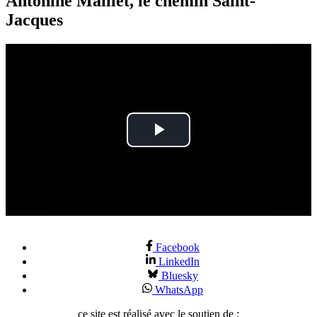
Antonine Maillet, le chemin Saint-
Jacques
Play
Video
Facebook
LinkedIn
Bluesky
WhatsApp
ce site est réalisé avec le soutien de :