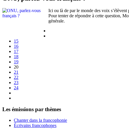
Ici ou là de par le monde des voix s’élèvent 
Pour tenter de répondre à cette question, M
générale.
15
16
17
18
19
20
21
22
23
24
Les émissions par thèmes
Chanter dans la francophonie
Écrivains francophones