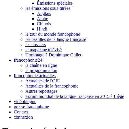
Émissions spéciales
les émissions sous-titrées
Anglais
Arabe
Chinois
Hindi
le tour du monde francophone
les pastilles de la langue française
les dossiers
le magazine télévisé
Hommage à Dominique Gallet
francophonie24
la chaîne en ligne
la programmation
francophonie actualités
Actualités de l'OIF
Actualités de la francophonie
Autres reportages
Forum mondial de la langue française en 2015 à Liège
vidéoblogue
presse francophone
Contact
connexion