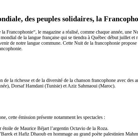
ndiale, des peuples solidaires, la Francopho
de la Francophonie“, le magazine a réalisé, comme chaque année, une N
ondial de la langue française qui se tiendra à Québec début juillet et r
’avenir de notre langue commune. Cette Nuit de la francophonie propose
rancophonie.
 de la richesse et de la diversité de la chanson francophone avec des art
née), Dorsaf Hamdani (Tunisie) et Aziz Sahmaoui (Maroc).
one, cette émission présente notamment les spectacles :
étoile de Maurice Béjart l’argentin Octavio de la Roza.
M’Barek et Hafiz Dhaoub en hommage au grand poète palestinien Mah