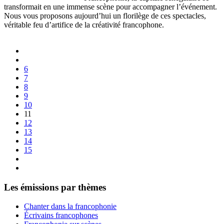
transformait en une immense scène pour accompagner l’événement.
Nous vous proposons aujourd’hui un florilège de ces spectacles,
véritable feu d’artifice de la créativité francophone.
6
7
8
9
10
11
12
13
14
15
Les émissions par thèmes
Chanter dans la francophonie
Écrivains francophones