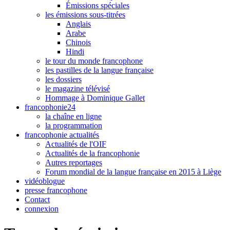
Émissions spéciales
les émissions sous-titrées
Anglais
Arabe
Chinois
Hindi
le tour du monde francophone
les pastilles de la langue française
les dossiers
le magazine télévisé
Hommage à Dominique Gallet
francophonie24
la chaîne en ligne
la programmation
francophonie actualités
Actualités de l'OIF
Actualités de la francophonie
Autres reportages
Forum mondial de la langue française en 2015 à Liège
vidéoblogue
presse francophone
Contact
connexion