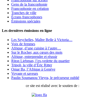
Francophonie sur scènes
Gens de la francophonie
Francophonie en création
Tranches de ville
Écrans francophones
Émissions spéciales
Les dernières émissions en ligne
Les Seychelles, Maître Belle à Victoria…
Voix de femmes
Afrique, d’une cuisine à l’autre…
Sur le Rocher, aux cœurs des mots
Afrique, entreprendre et réussir
Riton Liebman, l’ex-vedette du quartier
Tripoli, la ville d’Éric Ritter
Omar Ba, l’Afrique à Genève
Voyage et saveurs
Paulin Soumanou Vieyra, le précurseur oublié
ce site est réalisé avec le soutien de :