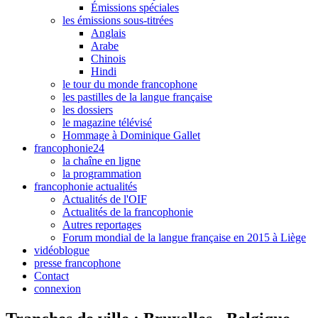
Émissions spéciales
les émissions sous-titrées
Anglais
Arabe
Chinois
Hindi
le tour du monde francophone
les pastilles de la langue française
les dossiers
le magazine télévisé
Hommage à Dominique Gallet
francophonie24
la chaîne en ligne
la programmation
francophonie actualités
Actualités de l'OIF
Actualités de la francophonie
Autres reportages
Forum mondial de la langue française en 2015 à Liège
vidéoblogue
presse francophone
Contact
connexion