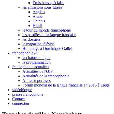
Émissions spéciales
les émissions sous-titrées
Anglais
Arabe
Chinois
Hindi
le tour du monde francophone
les pastilles de la langue française
les dossiers
le magazine télévisé
Hommage à Dominique Gallet
francophonie24
la chaîne en ligne
la programmation
francophonie actualités
Actualités de l'OIF
Actualités de la francophonie
Autres reportages
Forum mondial de la langue française en 2015 à Liège
vidéoblogue
presse francophone
Contact
connexion