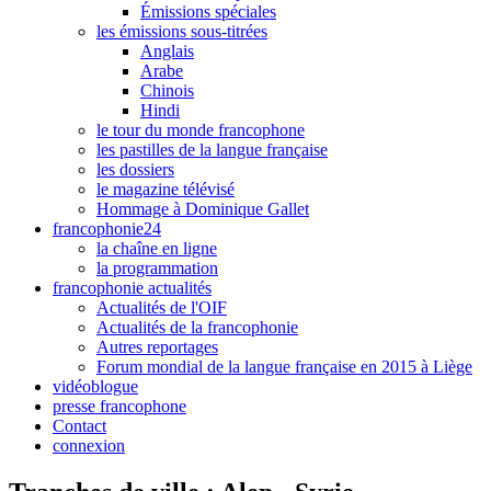
Émissions spéciales
les émissions sous-titrées
Anglais
Arabe
Chinois
Hindi
le tour du monde francophone
les pastilles de la langue française
les dossiers
le magazine télévisé
Hommage à Dominique Gallet
francophonie24
la chaîne en ligne
la programmation
francophonie actualités
Actualités de l'OIF
Actualités de la francophonie
Autres reportages
Forum mondial de la langue française en 2015 à Liège
vidéoblogue
presse francophone
Contact
connexion