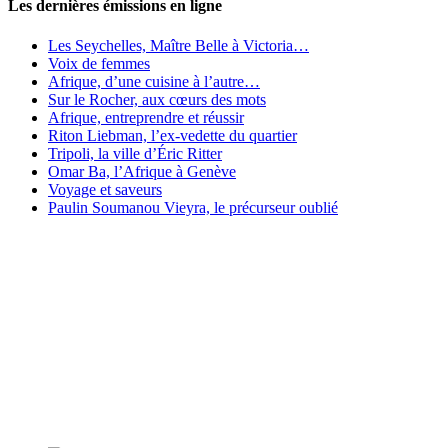
Les dernières émissions en ligne
Les Seychelles, Maître Belle à Victoria…
Voix de femmes
Afrique, d’une cuisine à l’autre…
Sur le Rocher, aux cœurs des mots
Afrique, entreprendre et réussir
Riton Liebman, l’ex-vedette du quartier
Tripoli, la ville d’Éric Ritter
Omar Ba, l’Afrique à Genève
Voyage et saveurs
Paulin Soumanou Vieyra, le précurseur oublié