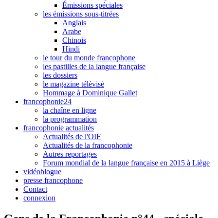
Émissions spéciales
les émissions sous-titrées
Anglais
Arabe
Chinois
Hindi
le tour du monde francophone
les pastilles de la langue française
les dossiers
le magazine télévisé
Hommage à Dominique Gallet
francophonie24
la chaîne en ligne
la programmation
francophonie actualités
Actualités de l'OIF
Actualités de la francophonie
Autres reportages
Forum mondial de la langue française en 2015 à Liège
vidéoblogue
presse francophone
Contact
connexion