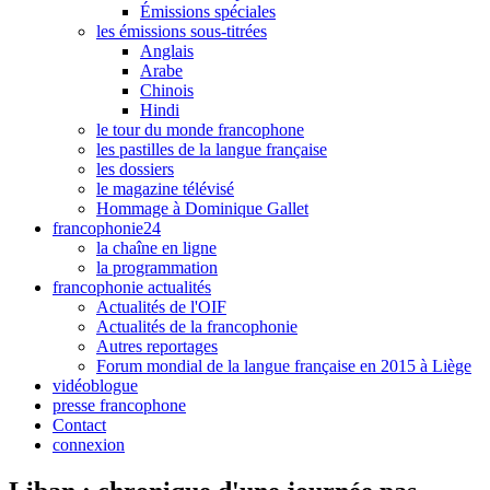
Émissions spéciales
les émissions sous-titrées
Anglais
Arabe
Chinois
Hindi
le tour du monde francophone
les pastilles de la langue française
les dossiers
le magazine télévisé
Hommage à Dominique Gallet
francophonie24
la chaîne en ligne
la programmation
francophonie actualités
Actualités de l'OIF
Actualités de la francophonie
Autres reportages
Forum mondial de la langue française en 2015 à Liège
vidéoblogue
presse francophone
Contact
connexion