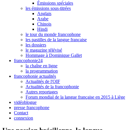
Émissions spéciales
les émissions sous-titrées
Anglais
Arabe
Chinois
Hindi
le tour du monde francophone
les pastilles de la langue française
les dossiers
le magazine télévisé
Hommage à Dominique Gallet
francophonie24
la chaîne en ligne
la programmation
francophonie actualités
Actualités de l'OIF
Actualités de la francophonie
Autres reportages
Forum mondial de la langue française en 2015 à Liège
vidéoblogue
presse francophone
Contact
connexion