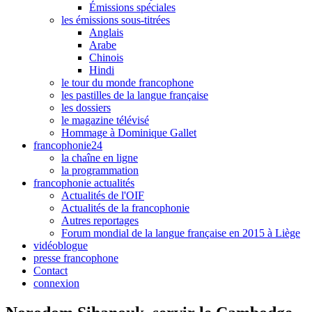
Émissions spéciales
les émissions sous-titrées
Anglais
Arabe
Chinois
Hindi
le tour du monde francophone
les pastilles de la langue française
les dossiers
le magazine télévisé
Hommage à Dominique Gallet
francophonie24
la chaîne en ligne
la programmation
francophonie actualités
Actualités de l'OIF
Actualités de la francophonie
Autres reportages
Forum mondial de la langue française en 2015 à Liège
vidéoblogue
presse francophone
Contact
connexion