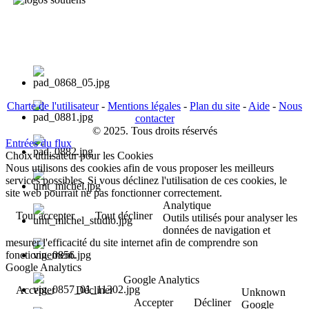
Charte de l'utilisateur
-
Mentions légales
-
Plan du site
-
Aide
-
Nous
contacter
© 2025. Tous droits réservés
Entrées du flux
Choix utilisateur pour les Cookies
Nous utilisons des cookies afin de vous proposer les meilleurs
services possibles. Si vous déclinez l'utilisation de ces cookies, le
site web pourrait ne pas fonctionner correctement.
Analytique
Tout accepter
Tout décliner
Outils utilisés pour analyser les
données de navigation et
mesurer l'efficacité du site internet afin de comprendre son
fonctionnement.
Google Analytics
Google Analytics
Accepter
Décliner
Unknown
Accepter
Décliner
Google