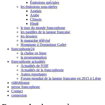
Émissions spéciales
les émissions sous-titrées
Anglais
Arabe
Chinois
Hindi
le tour du monde francophone
les pastilles de la langue française
les dossiers
le magazine télévisé
Hommage à Dominique Gallet
francophonie24
la chaîne en ligne
la programmation
francophonie actualités
Actualités de l'OIF
Actualités de la francophonie
Autres reportages
Forum mondial de la langue française en 2015 à Liège
vidéoblogue
presse francophone
Contact
connexion