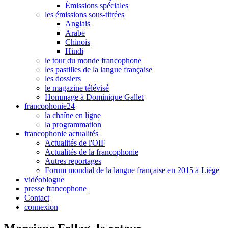
Émissions spéciales
les émissions sous-titrées
Anglais
Arabe
Chinois
Hindi
le tour du monde francophone
les pastilles de la langue française
les dossiers
le magazine télévisé
Hommage à Dominique Gallet
francophonie24
la chaîne en ligne
la programmation
francophonie actualités
Actualités de l'OIF
Actualités de la francophonie
Autres reportages
Forum mondial de la langue française en 2015 à Liège
vidéoblogue
presse francophone
Contact
connexion