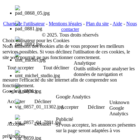
Charte de l'utilisateur
-
Mentions légales
-
Plan du site
-
Aide
-
Nous
contacter
© 2025. Tous droits réservés
Choix utilisateur pour les Cookies
Nous utilisons des cookies afin de vous proposer les meilleurs
services possibles. Si vous déclinez l'utilisation de ces cookies, le
site web pourrait ne pas fonctionner correctement.
Analytique
Tout accepter
Tout décliner
Outils utilisés pour analyser les
données de navigation et
mesurer l'efficacité du site internet afin de comprendre son
fonctionnement.
Google Analytics
Google Analytics
Accepter
Décliner
Unknown
Accepter
Décliner
Google
Analytics
Publicité
Accepter
Décliner
Si vous acceptez, les annonces présentes
sur la page seront adaptées à vos
préférences.