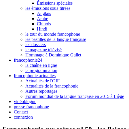
Émissions spéciales
les émissions sous-titrées
Anglais
Arabe
Chinois
Hindi
le tour du monde francophone
les pastilles de la langue française
les dossiers
le magazine télévisé
Hommage à Dominique Gallet
francophonie24
la chaîne en ligne
la programmation
francophonie actualités
Actualités de l'OIF
Actualités de la francophonie
Autres reportages
Forum mondial de la langue française en 2015 à Liège
vidéoblogue
presse francophone
Contact
connexion