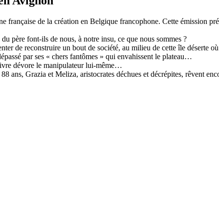
 en Avignon
e française de la création en Belgique francophone. Cette émission prés
 du père font-ils de nous, à notre insu, ce que nous sommes ?
nter de reconstruire un bout de société, au milieu de cette île déserte o
dépassé par ses « chers fantômes » qui envahissent le plateau…
 vivre dévore le manipulateur lui-même…
 de 88 ans, Grazia et Meliza, aristocrates déchues et décrépites, rêvent 