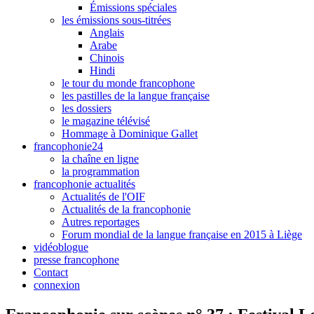
Émissions spéciales
les émissions sous-titrées
Anglais
Arabe
Chinois
Hindi
le tour du monde francophone
les pastilles de la langue française
les dossiers
le magazine télévisé
Hommage à Dominique Gallet
francophonie24
la chaîne en ligne
la programmation
francophonie actualités
Actualités de l'OIF
Actualités de la francophonie
Autres reportages
Forum mondial de la langue française en 2015 à Liège
vidéoblogue
presse francophone
Contact
connexion