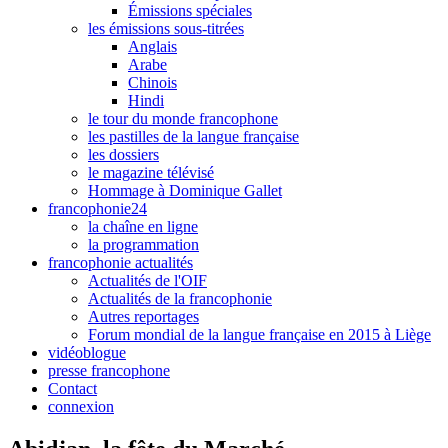
Émissions spéciales
les émissions sous-titrées
Anglais
Arabe
Chinois
Hindi
le tour du monde francophone
les pastilles de la langue française
les dossiers
le magazine télévisé
Hommage à Dominique Gallet
francophonie24
la chaîne en ligne
la programmation
francophonie actualités
Actualités de l'OIF
Actualités de la francophonie
Autres reportages
Forum mondial de la langue française en 2015 à Liège
vidéoblogue
presse francophone
Contact
connexion