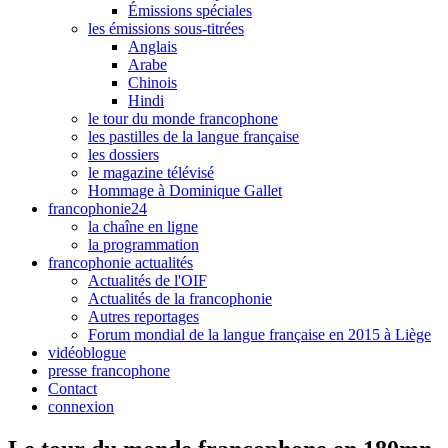
Émissions spéciales
les émissions sous-titrées
Anglais
Arabe
Chinois
Hindi
le tour du monde francophone
les pastilles de la langue française
les dossiers
le magazine télévisé
Hommage à Dominique Gallet
francophonie24
la chaîne en ligne
la programmation
francophonie actualités
Actualités de l'OIF
Actualités de la francophonie
Autres reportages
Forum mondial de la langue française en 2015 à Liège
vidéoblogue
presse francophone
Contact
connexion