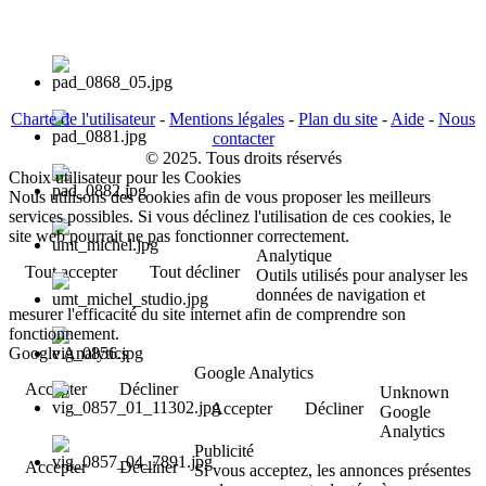
Charte de l'utilisateur
-
Mentions légales
-
Plan du site
-
Aide
-
Nous
contacter
© 2025. Tous droits réservés
Choix utilisateur pour les Cookies
Nous utilisons des cookies afin de vous proposer les meilleurs
services possibles. Si vous déclinez l'utilisation de ces cookies, le
site web pourrait ne pas fonctionner correctement.
Analytique
Tout accepter
Tout décliner
Outils utilisés pour analyser les
données de navigation et
mesurer l'efficacité du site internet afin de comprendre son
fonctionnement.
Google Analytics
Google Analytics
Accepter
Décliner
Unknown
Accepter
Décliner
Google
Analytics
Publicité
Accepter
Décliner
Si vous acceptez, les annonces présentes