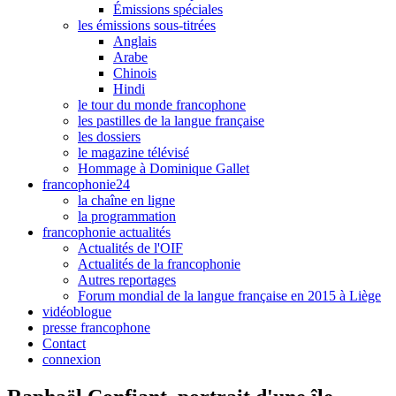
Émissions spéciales
les émissions sous-titrées
Anglais
Arabe
Chinois
Hindi
le tour du monde francophone
les pastilles de la langue française
les dossiers
le magazine télévisé
Hommage à Dominique Gallet
francophonie24
la chaîne en ligne
la programmation
francophonie actualités
Actualités de l'OIF
Actualités de la francophonie
Autres reportages
Forum mondial de la langue française en 2015 à Liège
vidéoblogue
presse francophone
Contact
connexion