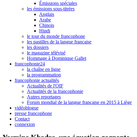
Émissions spéciales
les émissions sous-titrées
Anglais
Arabe
Chinois
Hindi
le tour du monde francophone
les pastilles de la langue française
les dossiers
le magazine télévisé
Hommage à Dominique Gallet
francophonie24
la chaîne en ligne
la programmation
francophonie actualités
Actualités de l'OIF
Actualités de la francophonie
Autres reportages
Forum mondial de la langue française en 2015 à Liège
vidéoblogue
presse francophone
Contact
connexion