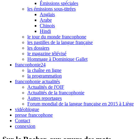
Émissions spéciales
les émissions sous-titrées
Anglais
Arabe
Chinois
Hindi
le tour du monde francophone
les pastilles de la langue française
les dossiers
le magazine télévisé
Hommage à Dominique Gallet
francophonie24
la chaîne en ligne
la programmation
francophonie actualités
Actualités de l'OIF
Actualités de la francophonie
Autres reportages
Forum mondial de la langue française en 2015 à Liège
vidéoblogue
presse francophone
Contact
connexion