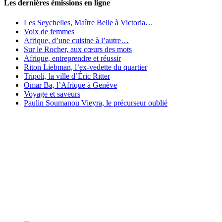
Les dernières émissions en ligne
Les Seychelles, Maître Belle à Victoria…
Voix de femmes
Afrique, d’une cuisine à l’autre…
Sur le Rocher, aux cœurs des mots
Afrique, entreprendre et réussir
Riton Liebman, l’ex-vedette du quartier
Tripoli, la ville d’Éric Ritter
Omar Ba, l’Afrique à Genève
Voyage et saveurs
Paulin Soumanou Vieyra, le précurseur oublié