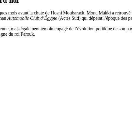
urd‘hui
ques mois avant la chute de Hosni Moubarack, Mona Makki a retrouvé à
oman
Automobile Club d’Égypte
(Actes Sud) qui dépeint l’époque des pa
tienne, mais également témoin engagé de l’évolution politique de son pa
règne du roi Farouk.