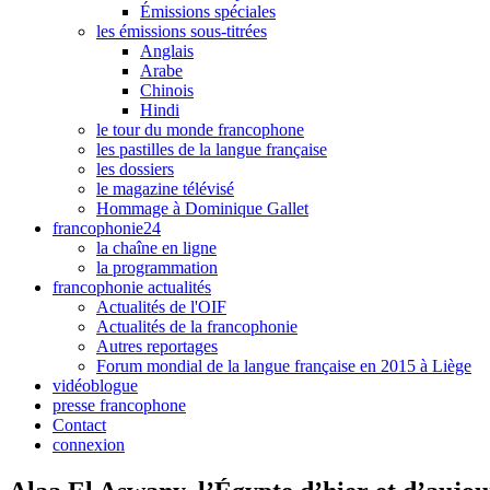
Émissions spéciales
les émissions sous-titrées
Anglais
Arabe
Chinois
Hindi
le tour du monde francophone
les pastilles de la langue française
les dossiers
le magazine télévisé
Hommage à Dominique Gallet
francophonie24
la chaîne en ligne
la programmation
francophonie actualités
Actualités de l'OIF
Actualités de la francophonie
Autres reportages
Forum mondial de la langue française en 2015 à Liège
vidéoblogue
presse francophone
Contact
connexion