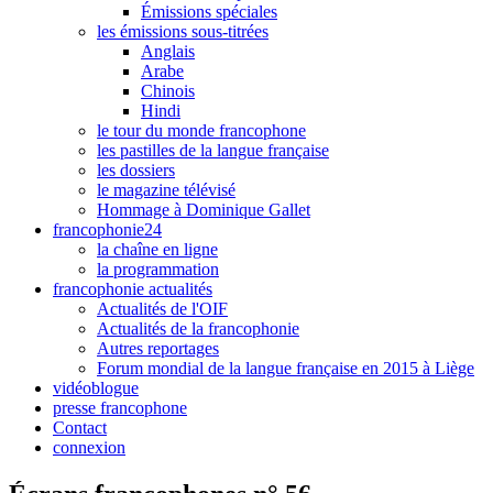
Émissions spéciales
les émissions sous-titrées
Anglais
Arabe
Chinois
Hindi
le tour du monde francophone
les pastilles de la langue française
les dossiers
le magazine télévisé
Hommage à Dominique Gallet
francophonie24
la chaîne en ligne
la programmation
francophonie actualités
Actualités de l'OIF
Actualités de la francophonie
Autres reportages
Forum mondial de la langue française en 2015 à Liège
vidéoblogue
presse francophone
Contact
connexion