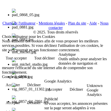
Charte de l'utilisateur
-
Mentions légales
-
Plan du site
-
Aide
-
Nous
contacter
© 2025. Tous droits réservés
Choix utilisateur pour les Cookies
Nous utilisons des cookies afin de vous proposer les meilleurs
services possibles. Si vous déclinez l'utilisation de ces cookies, le
site web pourrait ne pas fonctionner correctement.
Analytique
Tout accepter
Tout décliner
Outils utilisés pour analyser les
données de navigation et
mesurer l'efficacité du site internet afin de comprendre son
fonctionnement.
Google Analytics
Google Analytics
Accepter
Décliner
Unknown
Accepter
Décliner
Google
Analytics
Publicité
Accepter
Décliner
Si vous acceptez, les annonces présentes
sur la page seront adaptées à vos