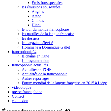
Émissions spéciales
les émissions sous-titrées
Anglais
Arabe
Chinois
Hindi
le tour du monde francophone
les pastilles de la langue française
les dossiers
le magazine télévisé
Hommage à Dominique Gallet
francophonie24
la chaîne en ligne
la programmation
francophonie actualités
Actualités de l'OIF
Actualités de la francophonie
Autres reportages
Forum mondial de la langue française en 2015 à Liège
vidéoblogue
presse francophone
Contact
connexion