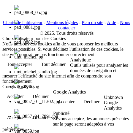
Charte de l'utilisateur
-
Mentions légales
-
Plan du site
-
Aide
-
Nous
contacter
© 2025. Tous droits réservés
Choix utilisateur pour les Cookies
Nous utilisons des cookies afin de vous proposer les meilleurs
services possibles. Si vous déclinez l'utilisation de ces cookies, le
site web pourrait ne pas fonctionner correctement.
Analytique
Tout accepter
Tout décliner
Outils utilisés pour analyser les
données de navigation et
mesurer l'efficacité du site internet afin de comprendre son
fonctionnement.
Google Analytics
Google Analytics
Accepter
Décliner
Unknown
Accepter
Décliner
Google
Analytics
Publicité
Accepter
Décliner
Si vous acceptez, les annonces présentes
sur la page seront adaptées à vos
préférences.