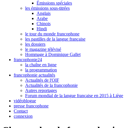
Émissions spéciales
les émissions sous-titrées
Anglais
Arabe
Chinois
Hindi
le tour du monde francophone
les pastilles de la langue française
les dossiers
le magazine télévisé
Hommage à Dominique Gallet
francophonie24
la chaîne en ligne
la programmation
francophonie actualités
Actualités de l'OIF
Actualités de la francophonie
Autres reportages
Forum mondial de la langue française en 2015 à Liège
vidéoblogue
presse francophone
Contact
connexion