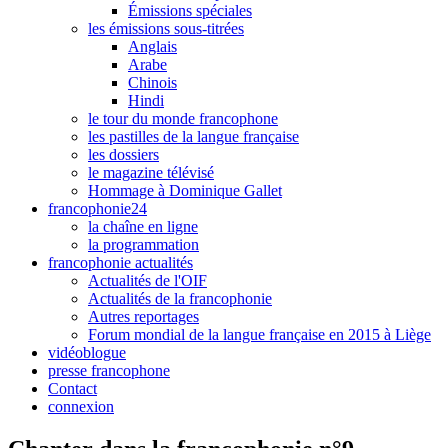
Émissions spéciales
les émissions sous-titrées
Anglais
Arabe
Chinois
Hindi
le tour du monde francophone
les pastilles de la langue française
les dossiers
le magazine télévisé
Hommage à Dominique Gallet
francophonie24
la chaîne en ligne
la programmation
francophonie actualités
Actualités de l'OIF
Actualités de la francophonie
Autres reportages
Forum mondial de la langue française en 2015 à Liège
vidéoblogue
presse francophone
Contact
connexion