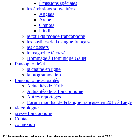
Émissions spéciales
les émissions sous-titrées
Anglais
Arabe
Chinois
Hindi
le tour du monde francophone
les pastilles de la langue française
les dossiers
le magazine télévisé
Hommage à Dominique Gallet
francophonie24
la chaîne en ligne
la programmation
francophonie actualités
Actualités de l'OIF
Actualités de la francophonie
Autres reportages
Forum mondial de la langue française en 2015 à Liège
vidéoblogue
presse francophone
Contact
connexion